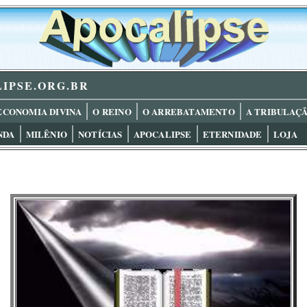
IPSE.ORG.BR
ECONOMIA DIVINA
O REINO
O ARREBATAMENTO
A TRIBULAÇ
NDA
MILÊNIO
NOTÍCIAS
APOCALIPSE
ETERNIDADE
LOJA